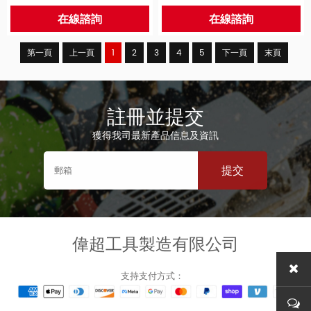
在線諮詢
在線諮詢
第一頁
上一頁
1
2
3
4
5
下一頁
末頁
註冊並提交
獲得我司最新產品信息及資訊
提交
偉超工具製造有限公司
支持支付方式：