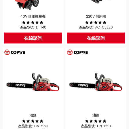
40V 鋰電微耕機
220V 切割機
產品型號: Li-T40
產品型號: AC-CS220
在線諮詢
在線諮詢
油鋸
油鋸
產品型號: CN-58D
產品型號: CN-65D