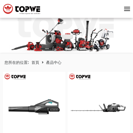
您所在的位置:
首頁
>
產品中心