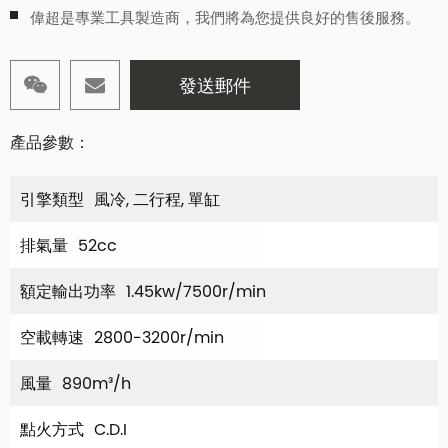
偉超是專業工具製造商，我們將為您提供良好的售後服務。
發送郵件
產品參數：
引擎類型
風冷, 二行程, 單缸
排氣量
52cc
額定輸出功率
1.45kw/7500r/min
空載轉速
2800-3200r/min
風量
890m³/h
點火方式
C.D.I