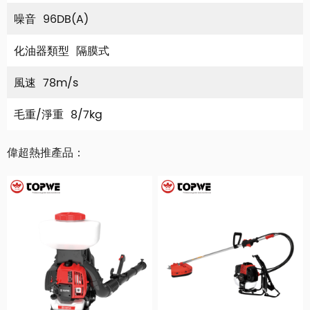
噪音
96DB(A)
化油器類型
隔膜式
風速
78m/s
毛重/淨重
8/7kg
偉超熱推產品：