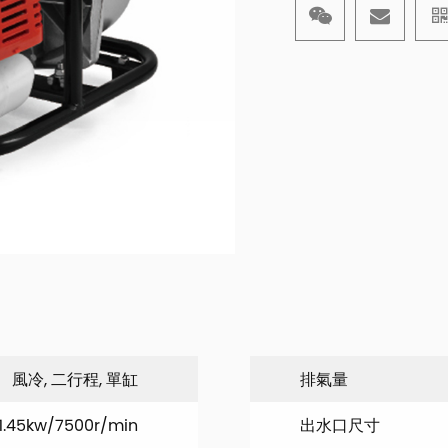
風冷, 二行程, 單缸
排氣量
1.45kw/7500r/min
出水口尺寸