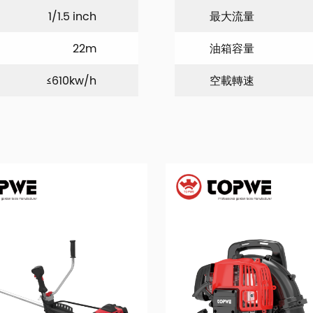
1/1.5 inch
最大流量
22m
油箱容量
≤610kw/h
空載轉速