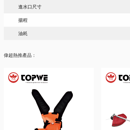
進水口尺寸
揚程
油耗
偉超熱推產品：